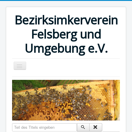
Bezirksimkerverein
Felsberg und
Umgebung e.V.
Home
Kalender
Museum
Honig vom Imker
Links
Teil des Titels eingeben
Impressum