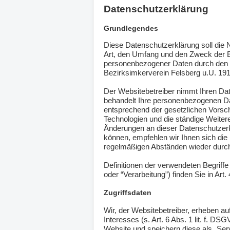
Datenschutzerklärung
Grundlegendes
Diese Datenschutzerklärung soll die 
Art, den Umfang und den Zweck der
personenbezogener Daten durch den 
Bezirksimkerverein Felsberg u.U. 1914
Der Websitebetreiber nimmt Ihren Da
behandelt Ihre personenbezogenen Da
entsprechend der gesetzlichen Vorsch
Technologien und die ständige Weiter
Änderungen an dieser Datenschutze
können, empfehlen wir Ihnen sich die
regelmäßigen Abständen wieder durc
Definitionen der verwendeten Begriff
oder “Verarbeitung”) finden Sie in Ar
Zugriffsdaten
Wir, der Websitebetreiber, erheben a
Interesses (s. Art. 6 Abs. 1 lit. f. DS
Website und speichern diese als „Ser