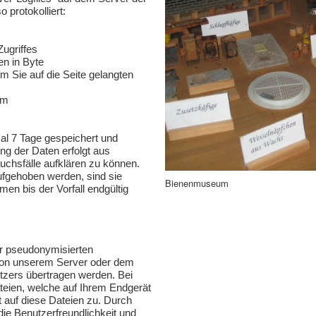
protokolliert:
ugriffes
n in Byte
m Sie auf die Seite gelangten
em
al 7 Tage gespeichert und
ng der Daten erfolgt aus
uchsfälle aufklären zu können.
gehoben werden, sind sie
Bienenmuseum
n bis der Vorfall endgültig
r pseudonymisierten
von unserem Server oder dem
tzers übertragen werden. Bei
teien, welche auf Ihrem Endgerät
t auf diese Dateien zu. Durch
die Benutzerfreundlichkeit und