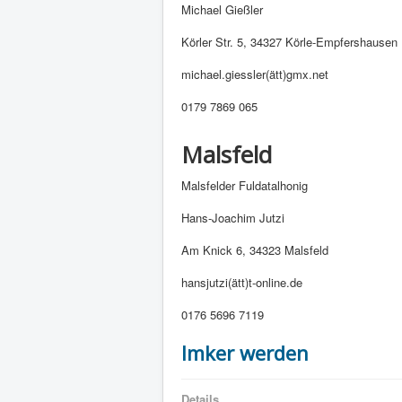
Michael Gießler
Körler Str. 5, 34327 Körle-Empfershausen
michael.giessler(ätt)gmx.net
0179 7869 065
Malsfeld
Malsfelder Fuldatalhonig
Hans-Joachim Jutzi
Am Knick 6, 34323 Malsfeld
hansjutzi(ätt)t-online.de
0176 5696 7119
Imker werden
Details