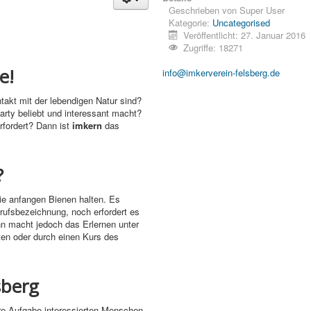
Geschrieben von
Super User
Kategorie:
Uncategorised
Veröffentlicht: 27. Januar 2016
Zugriffe: 18271
e!
info@imkerverein-felsberg.de
akt mit der lebendigen Natur sind?
arty beliebt und interessant macht?
rfordert? Dann ist
imkern
das
?
ie anfangen Bienen halten. Es
rufsbezeichnung, noch erfordert es
inn macht jedoch das Erlernen unter
ten oder durch einen Kurs des
sberg
ere Aufgabe interessierten Menschen