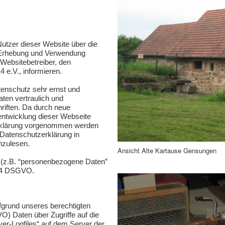
Nutzer dieser Website über die
 Erhebung und Verwendung
Websitebetreiber, den
 e.V., informieren.
tenschutz sehr ernst und
ten vertraulich und
riften. Da durch neue
entwicklung dieser Webseite
rklärung vorgenommen werden
 Datenschutzerklärung in
hzulesen.
Ansicht Alte Kartause Gensungen
e (z.B. “personenbezogene Daten”
t. 4 DSGVO.
ufgrund unseres berechtigten
GVO) Daten über Zugriffe auf die
ver-Logfiles“ auf dem Server der