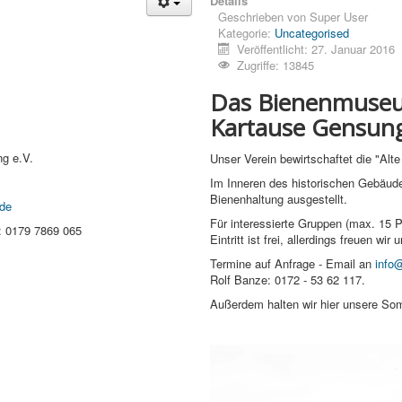
Details
Geschrieben von
Super User
Kategorie:
Uncategorised
Veröffentlicht: 27. Januar 2016
Zugriffe: 13845
Das Bienenmuseum
Kartause Gensun
g e.V.
Unser Verein bewirtschaftet die "Al
Im Inneren des historischen Gebäud
Bienenhaltung ausgestellt.
.de
Für interessierte Gruppen (max. 15 
t:
0179 7869 065
Eintritt ist frei, allerdings freuen wi
Termine auf Anfrage - Email an
info
Rolf Banze: 0172 - 53 62 117.
Außerdem halten wir hier unsere So