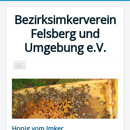
Bezirksimkerverein
Felsberg und
Umgebung e.V.
Home
Kalender
Museum
Honig vom Imker
Links
Honig vom Imker
Impressum